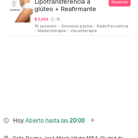
Lipotransferencia a
Reservar
glúteo + Reafirmante
$ 5,999
1h
18 sesiones - Gimnasia pasiva - Radiofrecuencia
- Maderoterapia - Vacumterapia
Hoy
Abierto hasta las
20:00