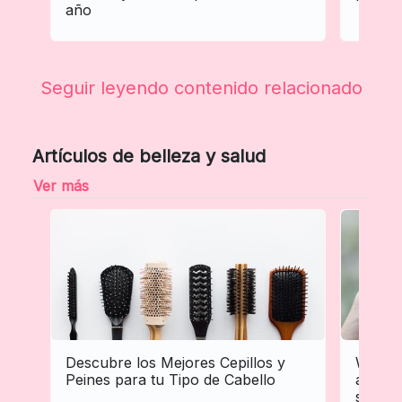
año
Seguir leyendo contenido relacionado
Artículos de belleza y salud
Ver más
Descubre los Mejores Cepillos y
WhatsA
Peines para tu Tipo de Cabello
automa
sonar