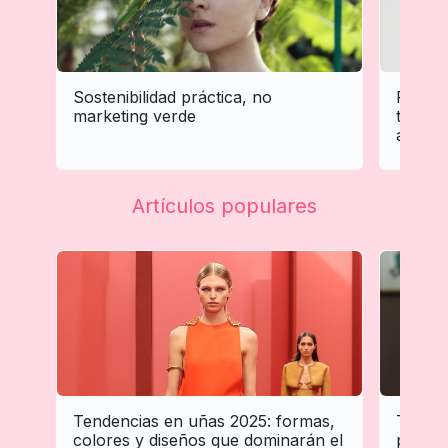
Sostenibilidad práctica, no
Person
marketing verde
tratam
adapta 
Artículos populares
Tendencias en uñas 2025: formas,
Tenden
colores y diseños que dominarán el
profes