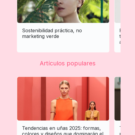
Sostenibilidad práctica, no
Person
marketing verde
tratam
adapta 
Artículos populares
Tendencias en uñas 2025: formas,
Tenden
colores y diseños que dominarán el
profes