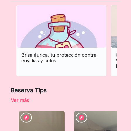
Brisa áurica, tu protección contra
Cómo C
envidias y celos
Verano
Manten
Beserva Tips
Ver más