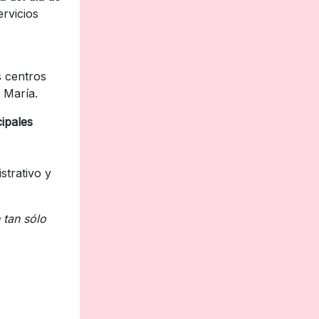
ervicios
s centros
a María.
cipales
strativo y
 tan sólo