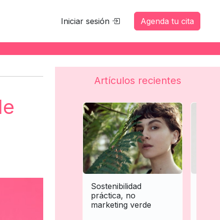
Iniciar sesión
Agenda tu cita
Artículos recientes
de
Sostenibilidad
Perso
práctica, no
extre
marketing verde
trata
la es