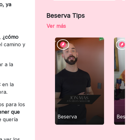
o, ya
Beserva Tips
Ver más
,
¿cómo
el camino y
r a la
 en la
ora.
os para los
tener que
Beserva
Beserva
e quería
a ver los